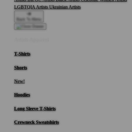
LGBTQIA Artists
Ukrainian Artists
Back To Menu
Adult Apparel
T-Shirts
Shorts
New!
Hoodies
Long Sleeve T-Shirts
Crewneck Sweatshirts