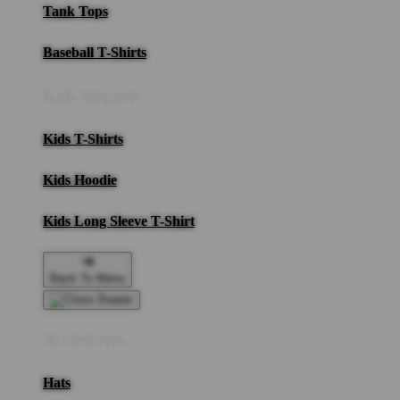
Tank Tops
Baseball T-Shirts
Kids Apparel
Kids T-Shirts
Kids Hoodie
Kids Long Sleeve T-Shirt
Back To Menu
Accessories
Hats