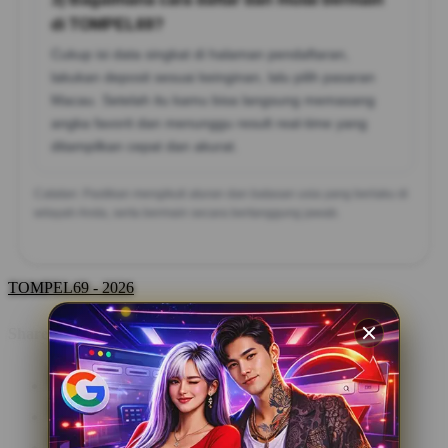
di TOMPEL69?
Cukup isi data singkat di halaman pendaftaran,
lakukan deposit sesuai keinginan, lalu pilih pasaran
Macau. Setelah itu kamu bisa langsung memasang
angka favorit dan menunggu result real-time yang
ditampilkan cepat dan akurat.
Catatan: Pastikan mengikuti aturan dan batasan usia yang berlaku di
wilayah Anda, serta bermain secara bertanggung jawab.
TOMPEL69 - 2026
Share this design: