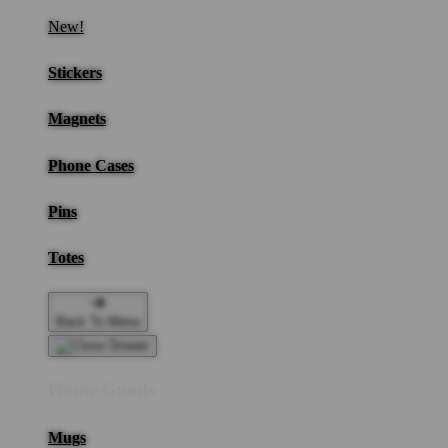
New!
Stickers
Magnets
Phone Cases
Pins
Totes
Back To Menu
Home Goods
Mugs