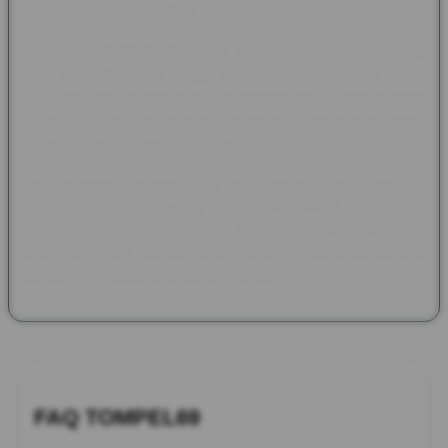
login yang cepat dan efisien.
Keunggulan TOMPEL69 terletak pada variasi permainan yang
ditawarkan. Dari lotere hingga taruhan olahraga, setiap pilihan
dirancang untuk memberikan kesenangan dan peluang menang
yang tinggi. Bergabunglah dengan komunitas pemain yang aktif
dan rasakan sensasi permainan yang tak tertandingi.
Dengan dukungan pelanggan yang responsif dan berbagai
metode pembayaran yang aman, TOMPEL69 memastikan
pengalaman bermain yang menyenangkan dan tanpa
hambatan. Daftar sekarang dan jadilah bagian dari keseruan di
Bandar Toto Macau yang paling lengkap!
FAQ TOMPEL69