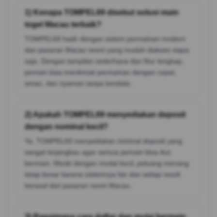
1) Kenapa TOMPEL69 disebut solusi main
togel Macau terbaik?
TOMPEL69 hadir dengan sistem permainan modern
dan pasaran Macau resmi yang mudah diakses siapa
saja. Dengan tampilan sederhana dan fitur lengkap,
pemain bisa menikmati permainan dengan cepat,
aman, dan nyaman tanpa kendala.
2) Apakah TOMPEL69 menyediakan deposit
dengan nominal kecil?
Ya, TOMPEL69 menyediakan minimal deposit yang
sangat terjangkau agar semua pemain bisa ikut
bermain. Meski dengan modal kecil, peluang menang
tetap besar karena sistemnya fair dan setiap result
berasal dari pasaran resmi Macau.
3) Bagaimana cara daftar dan mulai bermain