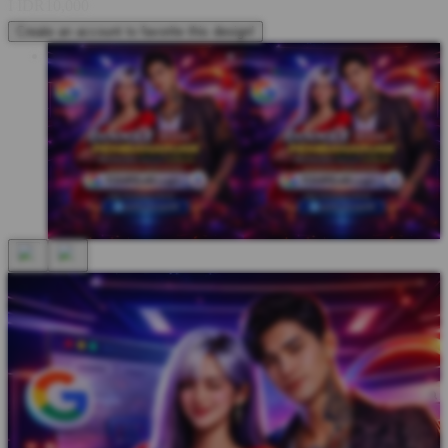
I
IDR10,000
Create an account to favorite this design!