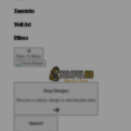
Tapestries
Wall Art
Pillows
Back To Menu
Shop Designs
Discover a classic design or new favorite artist
Apparel